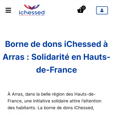
Aller
0
au
Toggle
contenu
Navigation
Produits
Secteurs d'activités
Borne de dons iChessed à
Arras : Solidarité en Hauts-
Tarifs
de-France
Blog
Contact
À Arras, dans la belle région des Hauts-de-
France, une initiative solidaire attire l’attention
des habitants. La borne de dons iChessed,