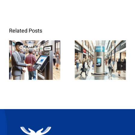
Borne de
Borne de
dons
Related Posts
dons
iChessed
iChessed
à Lyon :
:
Solidarité
Solidarité
en
à
Auvergne-
Besançon
Rhône-
et région
Alpes