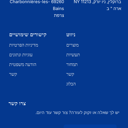
ברוקלין, ניו יורק, NY 11213
69260 Charbonnières-les-
ארה " ב
Bains
צרפת
ניווט
קישורים שימושיים
מוצרים
מדיניות הפרטיות
תעשיות
עוגיות ונתונים
תמחור
הודעה משפטית
קשר
קשר
הבלוג
צרו קשר
יש לך שאלה או זקוק לעזרה? צור קשר עוד היום.