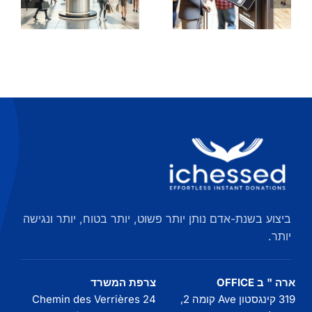
Solidarité
en
ורונהfrance_
א
Besançon
regions.
et région
kgm-
הרון-אלפ
ביצוע בשנת-אדם נותן יותר פשוט, יותר בטוח, יותר ונגישה
יותר.
ארה " ב OFFICE
צרפת המשרד
319 קינגסטון Ave קומה 2,
24 Chemin des Verrières