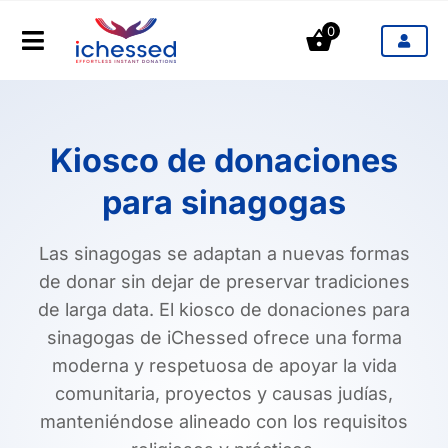
Saltar
0
al
Toggle
contenido
Navigation
Productos
Kiosco de donaciones
Industrias
para sinagogas
Precios
Las sinagogas se adaptan a nuevas formas
Blog
de donar sin dejar de preservar tradiciones
de larga data. El kiosco de donaciones para
Contacto
sinagogas de iChessed ofrece una forma
moderna y respetuosa de apoyar la vida
comunitaria, proyectos y causas judías,
manteniéndose alineado con los requisitos