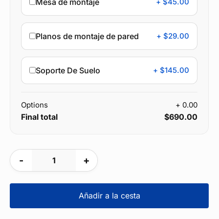
Mesa de montaje
+ $45.00
Planos de montaje de pared
+ $29.00
Soporte De Suelo
+ $145.00
Options
+ 0.00
Final total
$690.00
Hybrid
donation
Kiosk
Añadir a la cesta
(coins
&