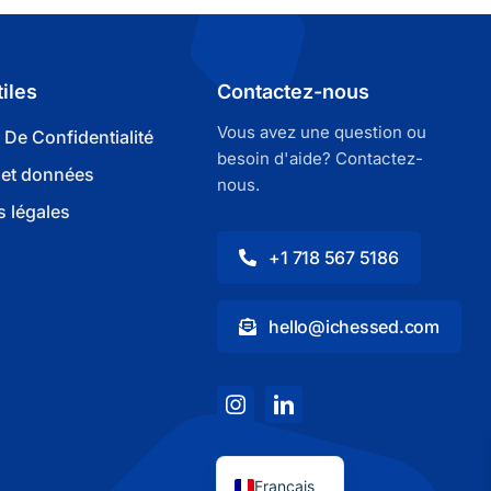
tiles
Contactez-nous
Vous avez une question ou
e De Confidentialité
besoin d'aide? Contactez-
 et données
nous.
 légales
+1 718 567 5186
hello@ichessed.com
Español
עִבְרִית
English
Français