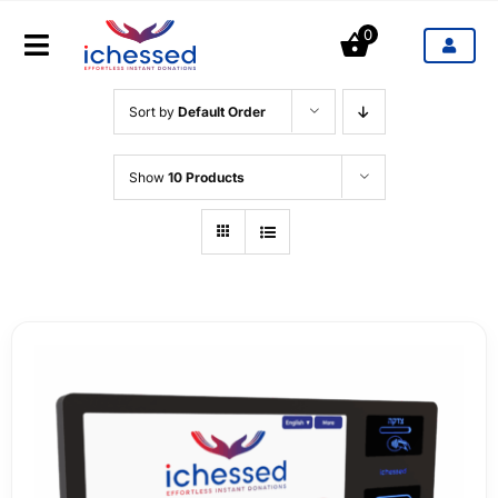
Saltar
0
al
Toggle
contenido
Navigation
Sort by
Default Order
Productos
Show
10 Products
Industrias
Precios
Blog
Contacto