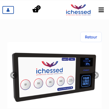
לג
0
תוכן
לעבור
ניווט
מוצרים
Retour
תעשיות
תמחור
הבלוג
קשר