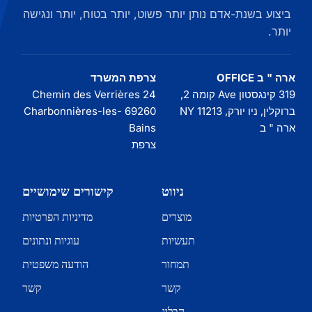
ביצוע בשנת-אדם נותן יותר פשוט, יותר בטוח, יותר ונגישה
יותר.
ארה " ב OFFICE
צרפת המשרד
319 קינגסטון Ave קומה 2,
24 Chemin des Verrières
ברוקלין, ניו יורק, NY 11213
69260 Charbonnières-les-
ארה " ב
Bains
צרפת
ניווט
קישורים שימושיים
מוצרים
מדיניות הפרטיות
תעשיות
עוגיות ונתונים
תמחור
הודעה משפטית
קשר
קשר
הבלוג